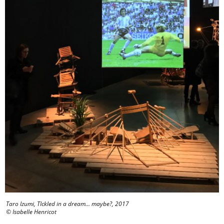
Taro Izumi, TIckled in a dream… maybe?, 2017
© Isabelle Henricot