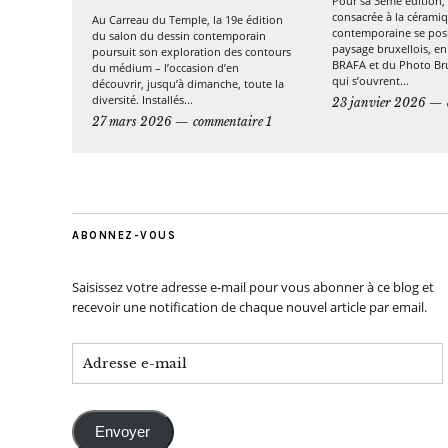
Pour sa 3ème édition, 
consacrée à la cérami
Au Carreau du Temple, la 19e édition
contemporaine se posi
du salon du dessin contemporain
paysage bruxellois, en
poursuit son exploration des contours
BRAFA et du Photo Bru
du médium – l’occasion d’en
qui s’ouvrent...
découvrir, jusqu’à dimanche, toute la
diversité. Installés...
23 janvier 2026
27 mars 2026
commentaire 1
ABONNEZ-VOUS
Saisissez votre adresse e-mail pour vous abonner à ce blog et
recevoir une notification de chaque nouvel article par email.
Envoyer