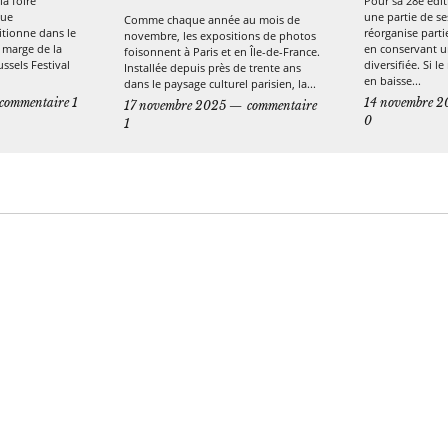
la foire
Pour sa 28e édit
que
une partie de ses
Comme chaque année au mois de
tionne dans le
réorganise parti
novembre, les expositions de photos
 marge de la
en conservant un
foisonnent à Paris et en Île-de-France.
ssels Festival
diversifiée. Si 
Installée depuis près de trente ans
en baisse...
dans le paysage culturel parisien, la...
commentaire 1
14 novembre 2
17 novembre 2025
commentaire
0
1