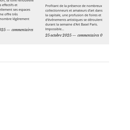
ion, la foire renouvelle
 effectifs et
Profitant de la présence de nombreux
ellement ses espaces
collectionneurs et amateurs d’art dans
e offre très
la capitale, une profusion de foires et
le nombre légèrement
d’événements artistiques se déroulent
durant la semaine d’Art Basel Paris.
Impossible...
025
commentaires
25 octobre 2025
commentaires 0