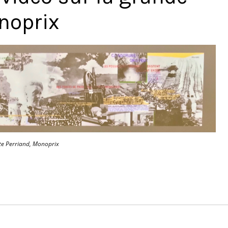
noprix
tte Perriand, Monoprix