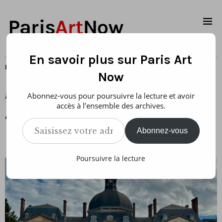
En savoir plus sur Paris Art
EXPOSITIONS
Now
Abonnez-vous pour poursuivre la lecture et avoir
Publié le
25 octobre 2025
accès à l’ensemble des archives.
À voir à Paris pendant la Semaine de l’art
Saisissez votre adresse e-mail…
Abonnez-vous
Poursuivre la lecture