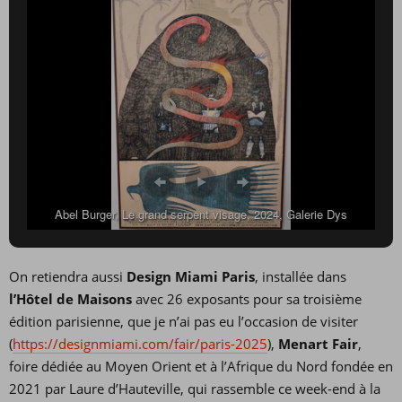
Abel Burger, Le grand serpent visage, 2024, Galerie Dys
On retiendra aussi
Design Miami Paris
, installée dans
l’Hôtel de Maisons
avec 26 exposants pour sa troisième
édition parisienne, que je n’ai pas eu l’occasion de visiter
(
https://designmiami.com/fair/paris-2025
),
Menart Fair
,
foire dédiée au Moyen Orient et à l’Afrique du Nord fondée en
2021 par Laure d’Hauteville, qui rassemble ce week-end à la