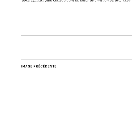
Boris Lipnitzki, Jean Cocteau dans un décor de Christian Bérard, 1934
IMAGE PRÉCÉDENTE