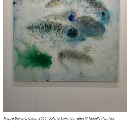
Miquel Barceló, Ullats, 2015, Galería Elvira González © Isabelle Henricot