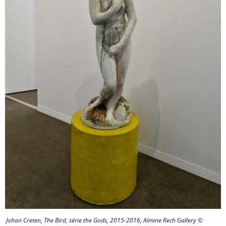
Johan Creten, The Bird, série the Gods, 2015-2016, Almine Rech Gallery ©